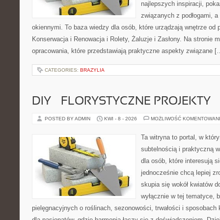
najlepszych inspiracji, pok
związanych z podłogami, a 
okiennymi. To baza wiedzy dla osób, które urządzają wnętrze od 
Konserwacja i Renowacja i Rolety, Żaluzje i Zasłony. Na stronie
opracowania, które przedstawiają praktyczne aspekty związane [
CATEGORIES:
BRAZYLIA
DIY – FLORYSTYCZNE PROJEKTY
POSTED BY ADMIN
KWI - 8 - 2026
MOŻLIWOŚĆ KOMENTOWAN
Ta witryna to portal, w któr
subtelnością i praktyczną w
dla osób, które interesują s
jednocześnie chcą lepiej zr
skupia się wokół kwiatów do
wyłącznie w tej tematyce, 
pielęgnacyjnych o roślinach, sezonowości, trwałości i sposobac
dla pasjonatów, gdzie harmonia łączy się z doświadczeniem. Dzię