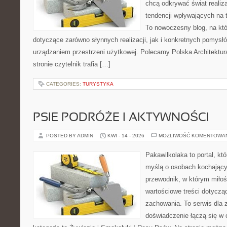
chcą odkrywać świat realizac
tendencji wpływających na t
To nowoczesny blog, na kt
dotyczące zarówno słynnych realizacji, jak i konkretnych pomys
urządzaniem przestrzeni użytkowej. Polecamy Polska Architektura
stronie czytelnik trafia […]
CATEGORIES:
TURYSTYKA
PSIE PODRÓŻE I AKTYWNOŚCI
POSTED BY ADMIN
KWI - 14 - 2026
MOŻLIWOŚĆ KOMENTOWA
Pakawilkolaka to portal, kt
myślą o osobach kochający
przewodnik, w którym miłoś
wartościowe treści dotycząc
zachowania. To serwis dla
doświadczenie łączą się w c