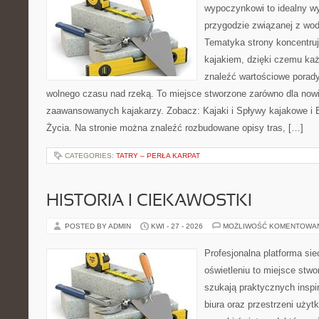
wypoczynkowi to idealny wy
przygodzie związanej z wod
Tematyka strony koncentruj
kajakiem, dzięki czemu ka
znaleźć wartościowe porady
wolnego czasu nad rzeką. To miejsce stworzone zarówno dla nowic
zaawansowanych kajakarzy. Zobacz: Kajaki i Spływy kajakowe i
Życia. Na stronie można znaleźć rozbudowane opisy tras, […]
CATEGORIES:
TATRY – PERŁA KARPAT
HISTORIA I CIEKAWOSTKI
POSTED BY ADMIN
KWI - 27 - 2026
MOŻLIWOŚĆ KOMENTOWA
Profesjonalna platforma si
oświetleniu to miejsce stwo
szukają praktycznych inspi
biura oraz przestrzeni użyt