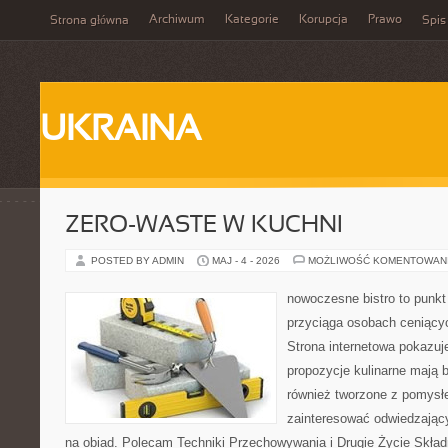
Archiwum
Kategorie
Korupcja
Prawo
Strona główna
Spis
UKRAINA
ZERO-WASTE W KUCHNI
POSTED BY ADMIN
MAJ - 4 - 2026
MOŻLIWOŚĆ KOMENTOWAN
nowoczesne bistro to punkt 
przyciąga osobach ceniący
Strona internetowa pokazuje
propozycje kulinarne mają b
również tworzone z pomysł
zainteresować odwiedzając
na obiad. Polecam Techniki Przechowywania i Drugie Życie Skład