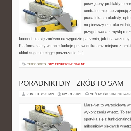
poświęcony profilaktyce na
centralne miejsce zajmują 
pracą lekarza okulisty, opt
na pierwszy rzut oka widać,
przygotowana z myślą o czy
koncentrują się zarówno na wygodzie patrzenia, jak i na wczes
Platforma łączy w sobie funkcję przewodnika oraz miejsca z pra
układ sugeruje ciągłe poszerzanie […]
CATEGORIES:
GRY EKSPERYMENTALNE
PORADNIKI DIY – ZRÓB TO SAM
POSTED BY ADMIN
KWI - 9 - 2026
MOŻLIWOŚĆ KOMENTOWAN
Mars-Net to wartościowa wit
wykończeniu wnętrz. To ser
spotyka się z funkcjonalnoś
miłośników pięknych wnętr