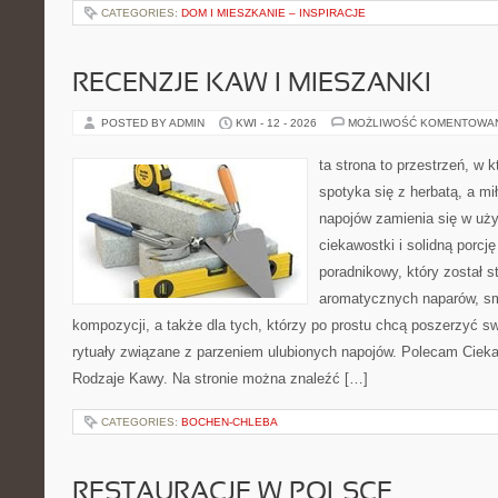
CATEGORIES:
DOM I MIESZKANIE – INSPIRACJE
RECENZJE KAW I MIESZANKI
POSTED BY ADMIN
KWI - 12 - 2026
MOŻLIWOŚĆ KOMENTOWA
ta strona to przestrzeń, w
spotyka się z herbatą, a m
napojów zamienia się w uż
ciekawostki i solidną porcj
poradnikowy, który został s
aromatycznych naparów, s
kompozycji, a także dla tych, którzy po prostu chcą poszerzyć s
rytuały związane z parzeniem ulubionych napojów. Polecam Ciekaw
Rodzaje Kawy. Na stronie można znaleźć […]
CATEGORIES:
BOCHEN-CHLEBA
RESTAURACJE W POLSCE