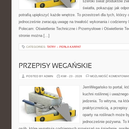
szeroki świat produktów zw
światła, pokazując jak odp
potrafią upiększyć każde wnętrze. To przestrzeń dla tych, którzy 
jednocześnie zwracają uwagę na trwałość wykonania i codzienny 
Polecam: Oświetlenie Techniczne i Przemysłowe i Oświetlenie T
stronie można […]
CATEGORIES:
TATRY – PERŁA KARPAT
PRZEPISY WEGAŃSKIE
POSTED BY ADMIN
KWI - 23 - 2026
MOŻLIWOŚĆ KOMENTOWA
JemWegańsko to portal, któr
kuchni roślinnej i uważneg
jedzenia. To witryna, na któ
praktycznością, a przepisy 
oparty na roślinach może być
jednocześnie pożywna. To
osób, które wypatrują codziennych rozwiązań na śniadanie, posiłek