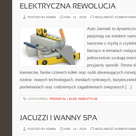
ELEKTRYCZNA REWOLUCJA
POSTED BY ADMIN
KWI - 21 - 2026
MOŻLIWOŚĆ KOMENTOWA
Auto Jarmark to dynamiczna
pasjonują się światem sam
tworzone z myślą o czyteln
bieżąco w tematach związa
jednocześnie szukają treśc
przyjazny sposób. Strona sk
kierowców, fanów czterech kółek oraz osób obserwujących rozwój
istotne: nowych technologiach, trendach rynkowych, bezpieczeństw
porównaniach oraz codziennych zagadnieniach związanych […]
CATEGORIES:
PRZEMYSŁ I DUŻE INWESTYCJE
JACUZZI I WANNY SPA
POSTED BY ADMIN
KWI - 19 - 2026
MOŻLIWOŚĆ KOMENTOWA