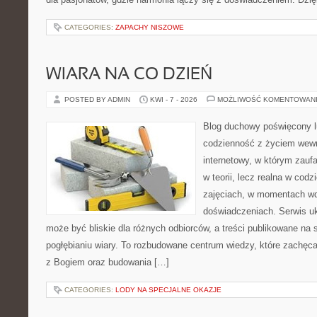
CATEGORIES:
ZAPACHY NISZOWE
WIARA NA CO DZIEŃ
POSTED BY ADMIN
KWI - 7 - 2026
MOŻLIWOŚĆ KOMENTOWAN
Blog duchowy poświęcony lu
codzienność z życiem wew
internetowy, w którym zauf
w teorii, lecz realna w codz
zajęciach, w momentach wd
doświadczeniach. Serwis u
może być bliskie dla różnych odbiorców, a treści publikowane na 
pogłębianiu wiary. To rozbudowane centrum wiedzy, które zachęc
z Bogiem oraz budowania […]
CATEGORIES:
LODY NA SPECJALNE OKAZJE