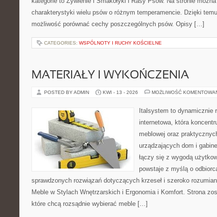
kategorie to Żywienie i Smakołyki i Rasy Psów. Na stronie możn
charakterystyki wielu psów o różnym temperamencie. Dzięki tem
możliwość porównać cechy poszczególnych psów. Opisy […]
CATEGORIES:
WSPÓLNOTY I RUCHY KOŚCIELNE
MATERIAŁY I WYKOŃCZENIA
POSTED BY ADMIN
KWI - 13 - 2026
MOŻLIWOŚĆ KOMENTOWA
Italsystem to dynamicznie r
internetowa, która koncentr
meblowej oraz praktycznyc
urządzających dom i gabinet
łączy się z wygodą użytkow
powstaje z myślą o odbiorc
sprawdzonych rozwiązań dotyczących krzeseł i szeroko rozumia
Meble w Stylach Wnętrzarskich i Ergonomia i Komfort. Strona zos
które chcą rozsądnie wybierać meble […]