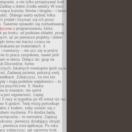
iązanie, a nie tylko przepisywać kod
 Zadbaj o dobre źródła wiedzy W sieci
ysiące kursów, filmów i blogów – i łatwo
ubić. Dlatego warto wybrać kilka
 źródeł i trzymać się ich przez
s. Świetnie sprawdzi się rozbudowana
atyczna
o programowaniu, która
k po kroku: od podstaw składni, przez
nych, aż po pierwsze projekty i dobre
ięki temu nie tracisz czasu na
kakanie po materiałach. 4.
i mentorzy – nie ucz się w próżni
e to praca zespołowa, nawet jeśli
sam w domu. Dołącz do: grup na
b Discordzie, forów
znych, lokalnych meetupów (jeśli są w
e). Zadawaj pytania, pokazuj swój
feedback. Zobaczysz, że inni też
łędy i mają podobne wątpliwości – to
ża psychicznie. 5. Nauka
a to maraton, nie sprint
a jest regularność. Lepiej
5 razy w tygodniu po 45 minut niż raz
ez 6 godzin. Twój mózg potrzebuje
aktu z kodem, żeby oswoić się z
bem myślenia. Po drodze będą
echęcenia – to normalne. Zapisuj
ukcesy: pierwszy działający skrypt,
, pierwsza mini-aplikacja. Po roku
racy zobaczysz, jak ogromny krok