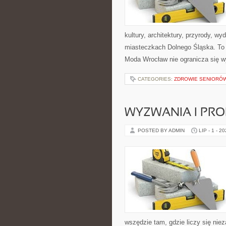
kultury, architektury, przyrody, w
miasteczkach Dolnego Śląska. To wi
Moda Wrocław nie ogranicza się wy
CATEGORIES:
ZDROWIE SENIORÓ
WYZWANIA I PR
POSTED BY ADMIN
LIP - 1 - 2
wszędzie tam, gdzie liczy się ni