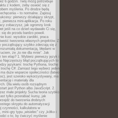
ez 6 godzin. Twój mózg potrzebuje
aktu z kodem, żeby oswoić się z
bem myślenia. Po drodze będą
echęcenia – to normalne. Zapisuj
ukcesy: pierwszy działający skrypt,
, pierwsza mini-aplikacja. Po roku
racy zobaczysz, jak ogromny krok
wet jeśli na co dzień wydawało Ci się,
się do przodu bardzo powoli.
e kusi: wysokie zarobki, praca
iwość tworzenia własnych projektów. Z
ny początkujący szybko zderzają się z
zrozumiałą dokumentacją, błędami w
zuciem, że „to nie dla mnie”. Jak
z ten etap? 1. Wybierz pierwszy język i
go Najczęstszy błąd początkujących to
dzy językami: trochę Pythona, trochę
 trochę C#. Zamiast tego wybierz jeden
: ma duże wsparcie społeczności (łatwo
oc), jest szeroko wykorzystywany, ma
ntację i materiały dla
ych. Dla wielu osób rozsądnym
tart jest Python albo JavaScript. 2.
zez małe projekty Sucha teoria szybko
st tylko przerabiać kursy, jak
przejdź do tworzenia drobnych
rostego skryptu do automatyzacji
ej czynności, kalkulatora w
 mini–gry typu „wisielec” czy „kółko i
odzi o to, by ćwiczyć myślenie