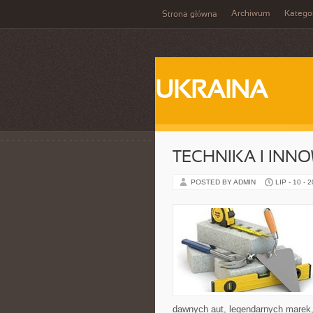
Archiwum
Katego
Strona główna
UKRAINA
TECHNIKA I INN
POSTED BY ADMIN
LIP - 10 - 
dawnych aut, legendarnych marek,