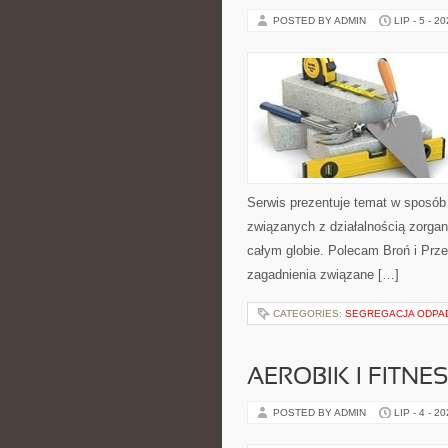
POSTED BY ADMIN
LIP - 5 - 2
Serwis prezentuje temat w sposób 
związanych z działalnością zorga
całym globie. Polecam Broń i Prze
zagadnienia związane […]
CATEGORIES:
SEGREGACJA ODP
AEROBIK I FITN
POSTED BY ADMIN
LIP - 4 - 2