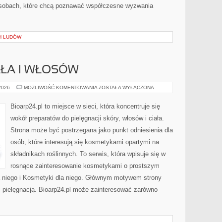
osobach, które chcą poznawać współczesne wyzwania
H LUDÓW
AŁA I WŁOSÓW
PIELĘGNACJA
 2026
MOŻLIWOŚĆ KOMENTOWANIA
ZOSTAŁA WYŁĄCZONA
CIAŁA
I
WŁOSÓW
Bioarp24.pl to miejsce w sieci, która koncentruje się
wokół preparatów do pielęgnacji skóry, włosów i ciała.
Strona może być postrzegana jako punkt odniesienia dla
osób, które interesują się kosmetykami opartymi na
składnikach roślinnych. To serwis, która wpisuje się w
rosnące zainteresowanie kosmetykami o prostszym
 niego i Kosmetyki dla niego. Głównym motywem strony
i pielęgnacją. Bioarp24.pl może zainteresować zarówno