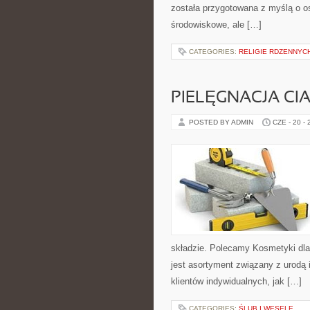
została przygotowana z myślą o 
środowiskowe, ale […]
CATEGORIES:
RELIGIE RDZENNYC
PIELĘGNACJA CI
POSTED BY ADMIN
CZE - 20 -
składzie. Polecamy Kosmetyki dla
jest asortyment związany z urodą 
klientów indywidualnych, jak […]
CATEGORIES:
ŚLUB I WESELE