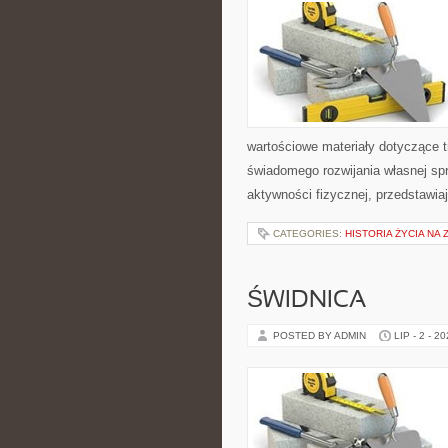
wartościowe materiały dotyczące t
świadomego rozwijania własnej sp
aktywności fizycznej, przedstawia
CATEGORIES:
HISTORIA ŻYCIA NA 
ŚWIDNICA
POSTED BY ADMIN
LIP - 2 - 2