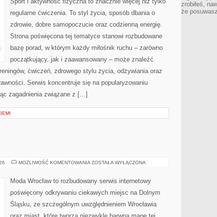
Sport i aktywność fizyczna to znacznie więcej niż tylko
zrobiłeś, na
że posuwasz 
regularne ćwiczenia. To styl życia, sposób dbania o
zdrowie, dobre samopoczucie oraz codzienną energię.
Strona poświęcona tej tematyce stanowi rozbudowane
bazę porad, w którym każdy miłośnik ruchu – zarówno
początkujący, jak i zaawansowany – może znaleźć
reningów, ćwiczeń, zdrowego stylu życia, odżywiania oraz
rawności. Serwis koncentruje się na popularyzowaniu
jąc zagadnienia związane z […]
ZIEMI
ŚWIDNICA
026
MOŻLIWOŚĆ KOMENTOWANIA
ZOSTAŁA WYŁĄCZONA
Moda Wrocław to rozbudowany serwis internetowy
poświęcony odkrywaniu ciekawych miejsc na Dolnym
Śląsku, ze szczególnym uwzględnieniem Wrocławia
oraz miast, które tworzą niezwykle barwną mapę tej