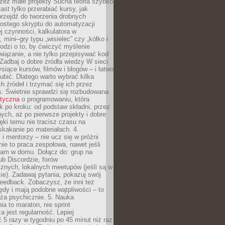
zez małe projekty Sucha teoria szybko
st tylko przerabiać kursy, jak
przejdź do tworzenia drobnych
rostego skryptu do automatyzacji
ej czynności, kalkulatora w
 mini–gry typu „wisielec” czy „kółko i
odzi o to, by ćwiczyć myślenie
iązanie, a nie tylko przepisywać kod
 Zadbaj o dobre źródła wiedzy W sieci
ysiące kursów, filmów i blogów – i łatwo
ubić. Dlatego warto wybrać kilka
 źródeł i trzymać się ich przez
s. Świetnie sprawdzi się rozbudowana
atyczna
o programowaniu, która
k po kroku: od podstaw składni, przez
nych, aż po pierwsze projekty i dobre
ięki temu nie tracisz czasu na
kakanie po materiałach. 4.
i mentorzy – nie ucz się w próżni
e to praca zespołowa, nawet jeśli
sam w domu. Dołącz do: grup na
b Discordzie, forów
znych, lokalnych meetupów (jeśli są w
e). Zadawaj pytania, pokazuj swój
feedback. Zobaczysz, że inni też
łędy i mają podobne wątpliwości – to
ża psychicznie. 5. Nauka
a to maraton, nie sprint
a jest regularność. Lepiej
5 razy w tygodniu po 45 minut niż raz