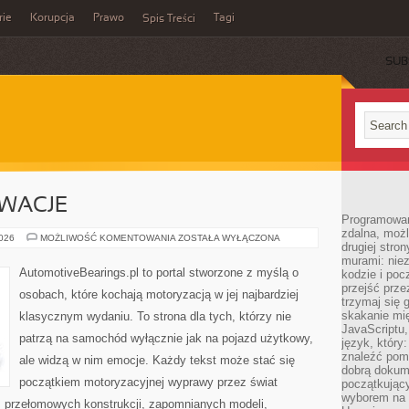
rie
Korupcja
Prawo
Tagi
Spis Treści
SUB
OWACJE
Programowani
zdalna, możl
TECHNIKA
2026
MOŻLIWOŚĆ KOMENTOWANIA
ZOSTAŁA WYŁĄCZONA
drugiej stro
I
INNOWACJE
murami: nie
AutomotiveBearings.pl to portal stworzone z myślą o
kodzie i poc
przejść prze
osobach, które kochają motoryzacją w jej najbardziej
trzymaj się 
skakanie mię
klasycznym wydaniu. To strona dla tych, którzy nie
JavaScriptu,
patrzą na samochód wyłącznie jak na pojazd użytkowy,
język, który
znaleźć pom
ale widzą w nim emocje. Każdy tekst może stać się
dobrą dokume
początkiem motoryzacyjnej wyprawy przez świat
początkując
wyborem na s
 przełomowych konstrukcji, zapomnianych modeli,