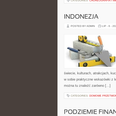
CATEGORIES:
CHOREOGRAFIA I I
INDONEZJA
POSTED BY ADMIN
LIP - 6 - 2
świecie, kulturach, atrakcjach, kuc
w sobie praktyczne wskazówki z 
można tu znaleźć zarówno […]
CATEGORIES:
DOMOWE PRZETWO
PODZIEMIE FIN