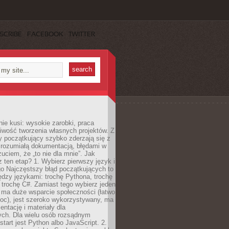
SCRIBE
FACEBOOK
TWITTER
e kusi: wysokie zarobki, praca
iwość tworzenia własnych projektów. Z
ny początkujący szybko zderzają się z
zrozumiałą dokumentacją, błędami w
zuciem, że „to nie dla mnie”. Jak
z ten etap? 1. Wybierz pierwszy język i
go Najczęstszy błąd początkujących to
dzy językami: trochę Pythona, trochę
 trochę C#. Zamiast tego wybierz jeden
: ma duże wsparcie społeczności (łatwo
oc), jest szeroko wykorzystywany, ma
ntację i materiały dla
ych. Dla wielu osób rozsądnym
tart jest Python albo JavaScript. 2.