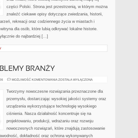
części Polski. Strona jest przestrzenią, w którym można
znaleźć ciekawe opisy dotyczące zwiedzania, historii,
ydarzeń, rekreacji oraz codziennego życia w miastach i
tryna dla osób, które lubią odkrywać lokalne historie.
łącznie do najbardziej […]
W
OBLEMY BRANŻY
WYZWANIA
026
MOŻLIWOŚĆ KOMENTOWANIA
ZOSTAŁA WYŁĄCZONA
I
PROBLEMY
BRANŻY
Tworzymy nowoczesne rozwiązania przeznaczone dla
przemysłu, dostarczając wysokiej jakości systemy oraz
urządzenia wykorzystujące technologię wysokiego
ciśnienia. Nasza działalność koncentruje się na
projektowaniu, produkcji, wdrażaniu oraz rozwoju
nowoczesnych rozwiązań, które znajdują zastosowanie
ezawodność, dokładność oraz ochrona wykonywanych