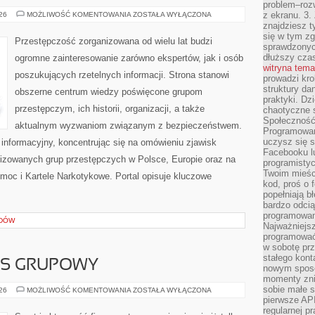
problem–rozw
PODZIEMIE
z ekranu. 3.
026
MOŻLIWOŚĆ KOMENTOWANIA
ZOSTAŁA WYŁĄCZONA
FINANSOWE
znajdziesz t
się w tym zg
Przestępczość zorganizowana od wielu lat budzi
sprawdzonych
dłuższy cza
ogromne zainteresowanie zarówno ekspertów, jak i osób
witryna tem
poszukujących rzetelnych informacji. Strona stanowi
prowadzi kro
struktury da
obszerne centrum wiedzy poświęcone grupom
praktyki. Dz
przestępczym, ich historii, organizacji, a także
chaotyczne s
Społeczność 
aktualnym wyzwaniom związanym z bezpieczeństwem.
Programowani
uczysz się 
informacyjny, koncentrując się na omówieniu zjawisk
Facebooku lu
nizowanych grup przestępczych w Polsce, Europie oraz na
programistyc
Twoim mieści
moc i Kartele Narkotykowe. Portal opisuje kluczowe
kod, proś o 
popełniają b
bardzo odcią
programowani
ADÓW
Najważniejsz
programować 
w sobotę prz
stałego kont
ESS GRUPOWY
nowym sposo
momenty zni
sobie małe s
AEROBIK
026
MOŻLIWOŚĆ KOMENTOWANIA
ZOSTAŁA WYŁĄCZONA
I
pierwsze API
FITNESS
regularnej p
GRUPOWY