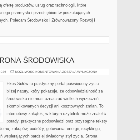
 ofertę produktów, usług oraz technologii, które
nego przemysłu i przedsiębiorstw poszukujących
nych. Polecam Środowisko i Zrównoważony Rozwój i
HRONA ŚRODOWISKA
PRZYRODA
 2026
MOŻLIWOŚĆ KOMENTOWANIA
ZOSTAŁA WYŁĄCZONA
I
OCHRONA
ŚRODOWISKA
Ekos-Sułów to praktyczny portal poświęcony życiu
bliżej natury, który pokazuje, że odpowiedzialność za
środowisko nie musi oznaczać wielkich wyrzeczeń,
skomplikowanych decyzji ani kosztownych zmian. To
internetowy zakątek, w którym czytelnik może znaleźć
porady, praktyczne podpowiedzi oraz przystępne teksty
omu, zakupów, podróży, gotowania, energii, recyklingu,
ń wspierających bardziej świadomy styl życia. Strona