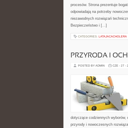
procesów. Strona prezentuje bogatą
odpowiadają na potrzeby nowoczes
niezawodnych rozwiązań technicz
Bezpieczeństwo i […]
CATEGORIES:
LATAJACACHOLERA
PRZYRODA I OC
POSTED BY ADMIN
CZE - 27 -
dotyczące codziennych wyborów, d
przyrody i nowoczesnych rozwiąza