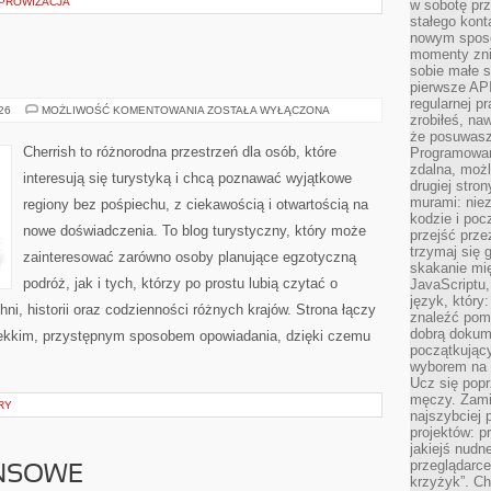
MPROWIZACJA
w sobotę prz
stałego kont
nowym sposo
momenty zni
sobie małe s
pierwsze API
regularnej p
INDONEZJA
026
MOŻLIWOŚĆ KOMENTOWANIA
ZOSTAŁA WYŁĄCZONA
zrobiłeś, na
że posuwasz 
Cherrish to różnorodna przestrzeń dla osób, które
Programowani
zdalna, możl
interesują się turystyką i chcą poznawać wyjątkowe
drugiej stro
murami: nie
regiony bez pośpiechu, z ciekawością i otwartością na
kodzie i poc
nowe doświadczenia. To blog turystyczny, który może
przejść prze
trzymaj się 
zainteresować zarówno osoby planujące egzotyczną
skakanie mię
podróż, jak i tych, którzy po prostu lubią czytać o
JavaScriptu,
język, który
hni, historii oraz codzienności różnych krajów. Strona łączy
znaleźć pom
dobrą dokume
lekkim, przystępnym sposobem opowiadania, dzięki czemu
początkując
wyborem na s
Ucz się popr
męczy. Zamia
RY
najszybciej 
projektów: p
jakiejś nudn
przeglądarce,
ANSOWE
krzyżyk”. Ch