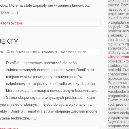
Ucz się popr
męczy. Zamia
w, które na stałe zapisały się w pamięci kierowców.
najszybciej 
 hobby, […]
projektów: p
jakiejś nudn
przeglądarce,
 ORTOPEDYCZNE
krzyżyk”. Ch
problem–rozw
z ekranu. 3.
znajdziesz t
OJEKTY
się w tym zg
sprawdzonych
INSPIRACJE
026
MOŻLIWOŚĆ KOMENTOWANIA
ZOSTAŁA WYŁĄCZONA
dłuższy cza
I
witryna tem
PROJEKTY
prowadzi kro
DomPol – internetowa przestrzeń dla osób
struktury da
zainteresowanych domami szkieletowymi DomPol to
praktyki. Dz
chaotyczne s
miejsce w sieci poświęcony tematyce domów
Społeczność 
Programowani
szkieletowych. To praktyczne źródło wiedzy dla osób,
uczysz się 
które szukają informacji o nowoczesnym budownictwie.
Facebooku lu
programistyc
Strona skupia się na praktycznych problemach, które
Twoim mieści
czyna myśleć o własnym miejscu do życia wykonanym z
kod, proś o 
popełniają b
ojekty i DomPol. Tematyka strony obejmuje zarówno mocne
bardzo odcią
programowani
ytania techniczne, […]
Najważniejsz
programować 