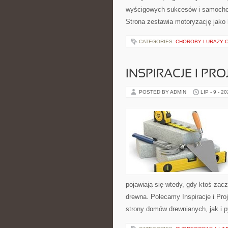
wyścigowych sukcesów i samochodó
Strona zestawia motoryzację jako
CATEGORIES:
CHOROBY I URAZY
INSPIRACJE I PR
POSTED BY ADMIN
LIP - 9 - 2
pojawiają się wtedy, gdy ktoś za
drewna. Polecamy Inspiracje i Pr
strony domów drewnianych, jak i p