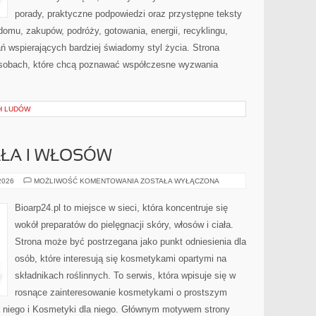
porady, praktyczne podpowiedzi oraz przystępne teksty
omu, zakupów, podróży, gotowania, energii, recyklingu,
ń wspierających bardziej świadomy styl życia. Strona
osobach, które chcą poznawać współczesne wyzwania
H LUDÓW
AŁA I WŁOSÓW
PIELĘGNACJA
 2026
MOŻLIWOŚĆ KOMENTOWANIA
ZOSTAŁA WYŁĄCZONA
CIAŁA
I
WŁOSÓW
Bioarp24.pl to miejsce w sieci, która koncentruje się
wokół preparatów do pielęgnacji skóry, włosów i ciała.
Strona może być postrzegana jako punkt odniesienia dla
osób, które interesują się kosmetykami opartymi na
składnikach roślinnych. To serwis, która wpisuje się w
rosnące zainteresowanie kosmetykami o prostszym
 niego i Kosmetyki dla niego. Głównym motywem strony