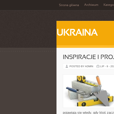
Archiwum
Katego
Strona główna
UKRAINA
INSPIRACJE I PR
POSTED BY ADMIN
LIP - 9 - 2
pojawiają się wtedy, gdy ktoś za