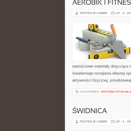
AEROBIK I FITN
POSTED BY ADMIN
LIP - 4 - 2
wartościowe materiały dotyczące t
świadomego rozwijania własnej sp
aktywności fizycznej, przedstawia
CATEGORIES:
HISTORIA ŻYCIA NA 
ŚWIDNICA
POSTED BY ADMIN
LIP - 2 - 2