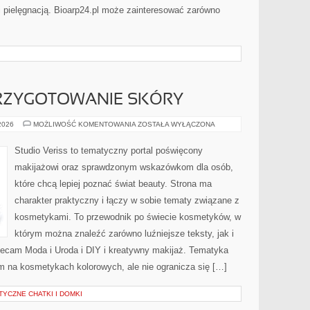
i pielęgnacją. Bioarp24.pl może zainteresować zarówno
PRZYGOTOWANIE SKÓRY
PIELĘGNACJA
 2026
MOŻLIWOŚĆ KOMENTOWANIA
ZOSTAŁA WYŁĄCZONA
I
PRZYGOTOWANIE
SKÓRY
Studio Veriss to tematyczny portal poświęcony
makijażowi oraz sprawdzonym wskazówkom dla osób,
które chcą lepiej poznać świat beauty. Strona ma
charakter praktyczny i łączy w sobie tematy związane z
kosmetykami. To przewodnik po świecie kosmetyków, w
którym można znaleźć zarówno luźniejsze teksty, jak i
ecam Moda i Uroda i DIY i kreatywny makijaż. Tematyka
m na kosmetykach kolorowych, ale nie ogranicza się […]
TYCZNE CHATKI I DOMKI