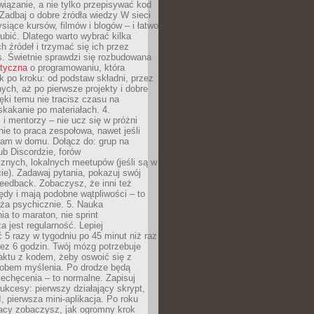
iązanie, a nie tylko przepisywać kod
 Zadbaj o dobre źródła wiedzy W sieci
ysiące kursów, filmów i blogów – i łatwo
ubić. Dlatego warto wybrać kilka
 źródeł i trzymać się ich przez
s. Świetnie sprawdzi się rozbudowana
atyczna
o programowaniu, która
k po kroku: od podstaw składni, przez
nych, aż po pierwsze projekty i dobre
ięki temu nie tracisz czasu na
kakanie po materiałach. 4.
i mentorzy – nie ucz się w próżni
e to praca zespołowa, nawet jeśli
sam w domu. Dołącz do: grup na
b Discordzie, forów
znych, lokalnych meetupów (jeśli są w
e). Zadawaj pytania, pokazuj swój
feedback. Zobaczysz, że inni też
łędy i mają podobne wątpliwości – to
ża psychicznie. 5. Nauka
a to maraton, nie sprint
a jest regularność. Lepiej
5 razy w tygodniu po 45 minut niż raz
ez 6 godzin. Twój mózg potrzebuje
aktu z kodem, żeby oswoić się z
bem myślenia. Po drodze będą
echęcenia – to normalne. Zapisuj
ukcesy: pierwszy działający skrypt,
, pierwsza mini-aplikacja. Po roku
racy zobaczysz, jak ogromny krok