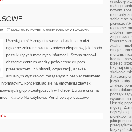
RY
w sobotę prz
stałego kont
nowym sposo
momenty zni
ANSOWE
sobie małe s
pierwsze API
regularnej p
PODZIEMIE
026
MOŻLIWOŚĆ KOMENTOWANIA
ZOSTAŁA WYŁĄCZONA
zrobiłeś, na
FINANSOWE
że posuwasz 
Przestępczość zorganizowana od wielu lat budzi
Programowani
zdalna, możl
ogromne zainteresowanie zarówno ekspertów, jak i osób
drugiej stro
murami: nie
poszukujących rzetelnych informacji. Strona stanowi
kodzie i poc
obszerne centrum wiedzy poświęcone grupom
przejść prze
trzymaj się 
przestępczym, ich historii, organizacji, a także
skakanie mię
aktualnym wyzwaniom związanym z bezpieczeństwem.
JavaScriptu,
język, który
informacyjny, koncentrując się na omówieniu zjawisk
znaleźć pom
dobrą dokume
nizowanych grup przestępczych w Polsce, Europie oraz na
początkując
moc i Kartele Narkotykowe. Portal opisuje kluczowe
wyborem na s
Ucz się popr
męczy. Zamia
najszybciej 
projektów: p
ADÓW
jakiejś nudn
przeglądarce,
krzyżyk”. Ch