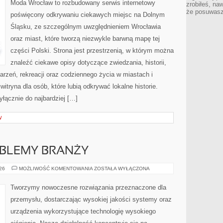
Moda Wrocław to rozbudowany serwis internetowy
zrobiłeś, na
że posuwasz 
poświęcony odkrywaniu ciekawych miejsc na Dolnym
Śląsku, ze szczególnym uwzględnieniem Wrocławia
oraz miast, które tworzą niezwykle barwną mapę tej
części Polski. Strona jest przestrzenią, w którym można
znaleźć ciekawe opisy dotyczące zwiedzania, historii,
ydarzeń, rekreacji oraz codziennego życia w miastach i
tryna dla osób, które lubią odkrywać lokalne historie.
łącznie do najbardziej […]
W
OBLEMY BRANŻY
WYZWANIA
026
MOŻLIWOŚĆ KOMENTOWANIA
ZOSTAŁA WYŁĄCZONA
I
PROBLEMY
BRANŻY
Tworzymy nowoczesne rozwiązania przeznaczone dla
przemysłu, dostarczając wysokiej jakości systemy oraz
urządzenia wykorzystujące technologię wysokiego