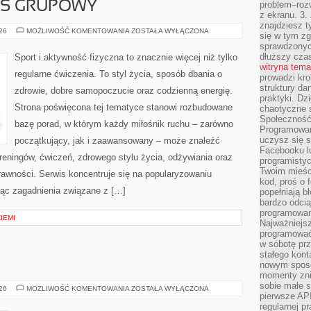
ESS GRUPOWY
problem–rozw
z ekranu. 3.
znajdziesz t
AEROBIK
026
MOŻLIWOŚĆ KOMENTOWANIA
ZOSTAŁA WYŁĄCZONA
się w tym zg
I
sprawdzonych
FITNESS
GRUPOWY
dłuższy cza
Sport i aktywność fizyczna to znacznie więcej niż tylko
witryna tem
regularne ćwiczenia. To styl życia, sposób dbania o
prowadzi kro
struktury da
zdrowie, dobre samopoczucie oraz codzienną energię.
praktyki. Dz
Strona poświęcona tej tematyce stanowi rozbudowane
chaotyczne s
Społeczność 
bazę porad, w którym każdy miłośnik ruchu – zarówno
Programowani
uczysz się 
początkujący, jak i zaawansowany – może znaleźć
Facebooku lu
reningów, ćwiczeń, zdrowego stylu życia, odżywiania oraz
programistyc
Twoim mieści
rawności. Serwis koncentruje się na popularyzowaniu
kod, proś o 
jąc zagadnienia związane z […]
popełniają b
bardzo odcią
programowani
ZIEMI
Najważniejsz
programować 
w sobotę prz
stałego kont
nowym sposo
momenty zni
sobie małe s
ŚWIDNICA
026
MOŻLIWOŚĆ KOMENTOWANIA
ZOSTAŁA WYŁĄCZONA
pierwsze API
regularnej p