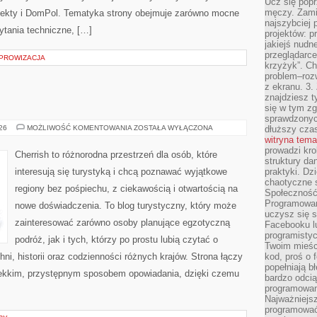
Ucz się popr
męczy. Zamia
ojekty i DomPol. Tematyka strony obejmuje zarówno mocne
najszybciej 
ytania techniczne, […]
projektów: p
jakiejś nudn
przeglądarce,
MPROWIZACJA
krzyżyk”. Ch
problem–rozw
z ekranu. 3.
znajdziesz t
się w tym zg
sprawdzonych
INDONEZJA
026
MOŻLIWOŚĆ KOMENTOWANIA
ZOSTAŁA WYŁĄCZONA
dłuższy cza
witryna tem
prowadzi kro
Cherrish to różnorodna przestrzeń dla osób, które
struktury da
interesują się turystyką i chcą poznawać wyjątkowe
praktyki. Dz
chaotyczne s
regiony bez pośpiechu, z ciekawością i otwartością na
Społeczność 
Programowani
nowe doświadczenia. To blog turystyczny, który może
uczysz się 
zainteresować zarówno osoby planujące egzotyczną
Facebooku lu
programistyc
podróż, jak i tych, którzy po prostu lubią czytać o
Twoim mieści
hni, historii oraz codzienności różnych krajów. Strona łączy
kod, proś o 
popełniają b
lekkim, przystępnym sposobem opowiadania, dzięki czemu
bardzo odcią
programowani
Najważniejsz
programować 