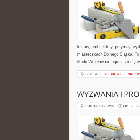
kultury, architektury, przyrody, w
miasteczkach Dolnego Śląska. To wi
Moda Wrocław nie ogranicza się wy
CATEGORIES:
ZDROWIE SENIORÓ
WYZWANIA I PR
POSTED BY ADMIN
LIP - 1 - 2