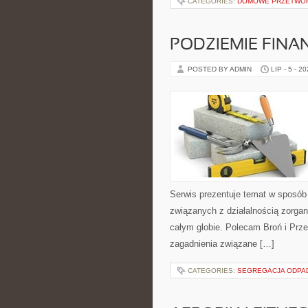
CATEGORIES:
DOMOWE PRZETWO
PODZIEMIE FIN
POSTED BY ADMIN
LIP - 5 - 2
Serwis prezentuje temat w sposób 
związanych z działalnością zorga
całym globie. Polecam Broń i Prze
zagadnienia związane […]
CATEGORIES:
SEGREGACJA ODP