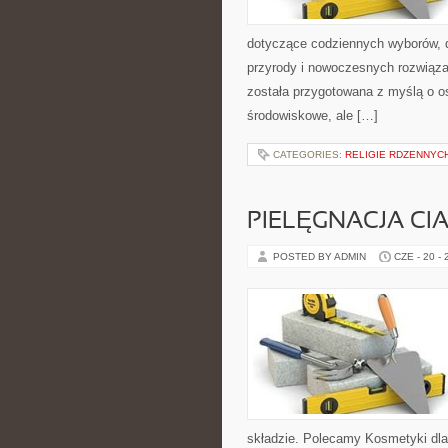
dotyczące codziennych wyborów, d
przyrody i nowoczesnych rozwiąza
została przygotowana z myślą o 
środowiskowe, ale […]
CATEGORIES:
RELIGIE RDZENNYC
PIELĘGNACJA CI
POSTED BY ADMIN
CZE - 20 -
składzie. Polecamy Kosmetyki dla