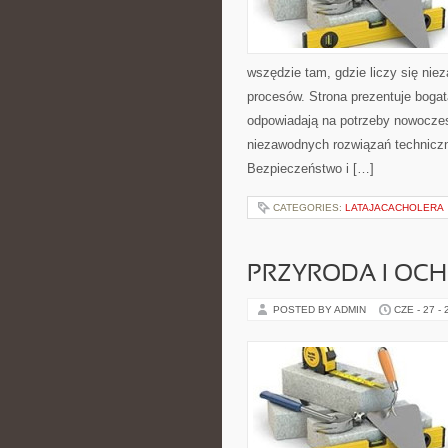
wszędzie tam, gdzie liczy się ni
procesów. Strona prezentuje bogatą
odpowiadają na potrzeby nowoczes
niezawodnych rozwiązań technicz
Bezpieczeństwo i […]
CATEGORIES:
LATAJACACHOLERA
PRZYRODA I OC
POSTED BY ADMIN
CZE - 27 -