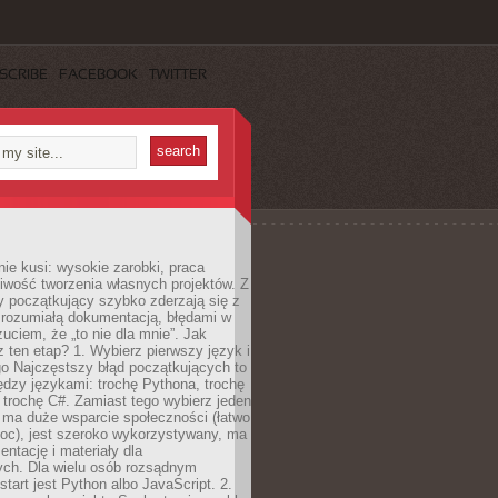
SCRIBE
FACEBOOK
TWITTER
e kusi: wysokie zarobki, praca
iwość tworzenia własnych projektów. Z
ny początkujący szybko zderzają się z
zrozumiałą dokumentacją, błędami w
zuciem, że „to nie dla mnie”. Jak
z ten etap? 1. Wybierz pierwszy język i
go Najczęstszy błąd początkujących to
dzy językami: trochę Pythona, trochę
 trochę C#. Zamiast tego wybierz jeden
: ma duże wsparcie społeczności (łatwo
oc), jest szeroko wykorzystywany, ma
ntację i materiały dla
ych. Dla wielu osób rozsądnym
tart jest Python albo JavaScript. 2.