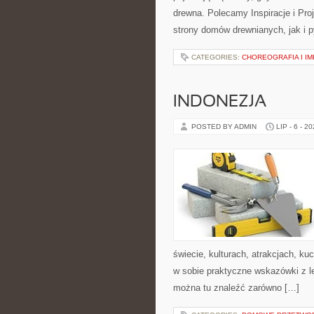
drewna. Polecamy Inspiracje i Pr
strony domów drewnianych, jak i p
CATEGORIES:
CHOREOGRAFIA I I
INDONEZJA
POSTED BY ADMIN
LIP - 6 - 2
świecie, kulturach, atrakcjach, kuc
w sobie praktyczne wskazówki z 
można tu znaleźć zarówno […]