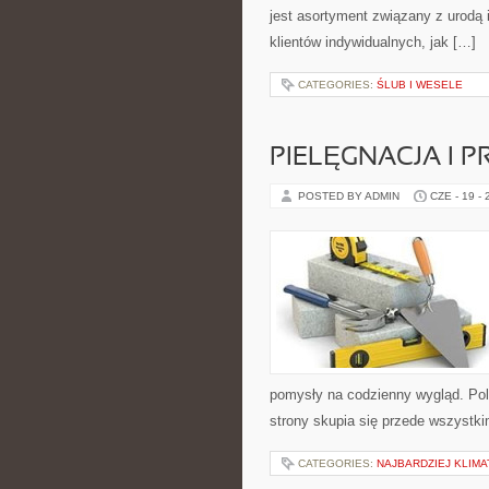
jest asortyment związany z urodą 
klientów indywidualnych, jak […]
CATEGORIES:
ŚLUB I WESELE
PIELĘGNACJA I 
POSTED BY ADMIN
CZE - 19 -
pomysły na codzienny wygląd. Pol
strony skupia się przede wszystki
CATEGORIES:
NAJBARDZIEJ KLIMA