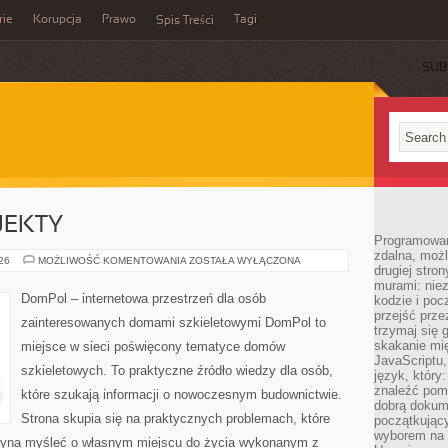
rie
Korupcja
Prawo
Tagi
Spis Treści
SUB
OJEKTY
Programowani
zdalna, możl
INSPIRACJE
026
MOŻLIWOŚĆ KOMENTOWANIA
ZOSTAŁA WYŁĄCZONA
drugiej stro
I
PROJEKTY
murami: nie
DomPol – internetowa przestrzeń dla osób
kodzie i poc
przejść prze
zainteresowanych domami szkieletowymi DomPol to
trzymaj się 
skakanie mię
miejsce w sieci poświęcony tematyce domów
JavaScriptu,
szkieletowych. To praktyczne źródło wiedzy dla osób,
język, który
znaleźć pom
które szukają informacji o nowoczesnym budownictwie.
dobrą dokume
Strona skupia się na praktycznych problemach, które
początkując
wyborem na s
czyna myśleć o własnym miejscu do życia wykonanym z