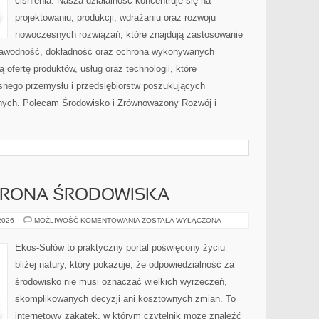
ciśnienia. Nasza działalność koncentruje się na
projektowaniu, produkcji, wdrażaniu oraz rozwoju
nowoczesnych rozwiązań, które znajdują zastosowanie
ezawodność, dokładność oraz ochrona wykonywanych
 ofertę produktów, usług oraz technologii, które
nego przemysłu i przedsiębiorstw poszukujących
nych. Polecam Środowisko i Zrównoważony Rozwój i
HRONA ŚRODOWISKA
PRZYRODA
 2026
MOŻLIWOŚĆ KOMENTOWANIA
ZOSTAŁA WYŁĄCZONA
I
OCHRONA
ŚRODOWISKA
Ekos-Sułów to praktyczny portal poświęcony życiu
bliżej natury, który pokazuje, że odpowiedzialność za
środowisko nie musi oznaczać wielkich wyrzeczeń,
skomplikowanych decyzji ani kosztownych zmian. To
internetowy zakątek, w którym czytelnik może znaleźć