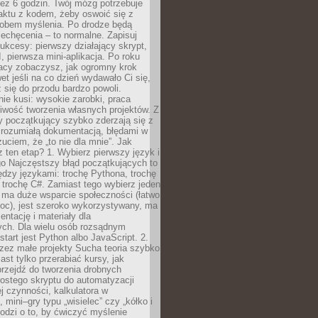
ez 6 godzin. Twój mózg potrzebuje
aktu z kodem, żeby oswoić się z
bem myślenia. Po drodze będą
echęcenia – to normalne. Zapisuj
ukcesy: pierwszy działający skrypt,
, pierwsza mini-aplikacja. Po roku
racy zobaczysz, jak ogromny krok
wet jeśli na co dzień wydawało Ci się,
się do przodu bardzo powoli.
e kusi: wysokie zarobki, praca
iwość tworzenia własnych projektów. Z
ny początkujący szybko zderzają się z
zrozumiałą dokumentacją, błędami w
zuciem, że „to nie dla mnie”. Jak
z ten etap? 1. Wybierz pierwszy język i
go Najczęstszy błąd początkujących to
dzy językami: trochę Pythona, trochę
 trochę C#. Zamiast tego wybierz jeden
: ma duże wsparcie społeczności (łatwo
oc), jest szeroko wykorzystywany, ma
ntację i materiały dla
ych. Dla wielu osób rozsądnym
tart jest Python albo JavaScript. 2.
zez małe projekty Sucha teoria szybko
st tylko przerabiać kursy, jak
przejdź do tworzenia drobnych
rostego skryptu do automatyzacji
ej czynności, kalkulatora w
 mini–gry typu „wisielec” czy „kółko i
odzi o to, by ćwiczyć myślenie