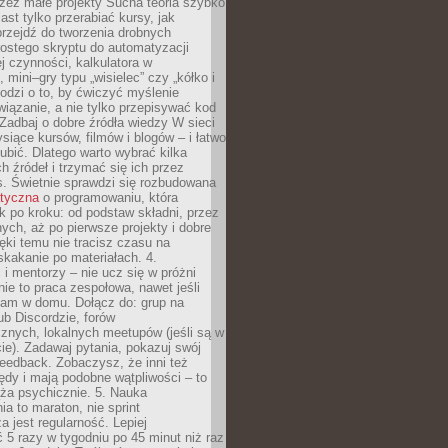
zez małe projekty Sucha teoria szybko
st tylko przerabiać kursy, jak
przejdź do tworzenia drobnych
rostego skryptu do automatyzacji
ej czynności, kalkulatora w
 mini–gry typu „wisielec” czy „kółko i
odzi o to, by ćwiczyć myślenie
iązanie, a nie tylko przepisywać kod
 Zadbaj o dobre źródła wiedzy W sieci
ysiące kursów, filmów i blogów – i łatwo
ubić. Dlatego warto wybrać kilka
 źródeł i trzymać się ich przez
s. Świetnie sprawdzi się rozbudowana
atyczna
o programowaniu, która
k po kroku: od podstaw składni, przez
nych, aż po pierwsze projekty i dobre
ięki temu nie tracisz czasu na
kakanie po materiałach. 4.
i mentorzy – nie ucz się w próżni
e to praca zespołowa, nawet jeśli
sam w domu. Dołącz do: grup na
b Discordzie, forów
znych, lokalnych meetupów (jeśli są w
e). Zadawaj pytania, pokazuj swój
feedback. Zobaczysz, że inni też
łędy i mają podobne wątpliwości – to
ża psychicznie. 5. Nauka
a to maraton, nie sprint
a jest regularność. Lepiej
5 razy w tygodniu po 45 minut niż raz