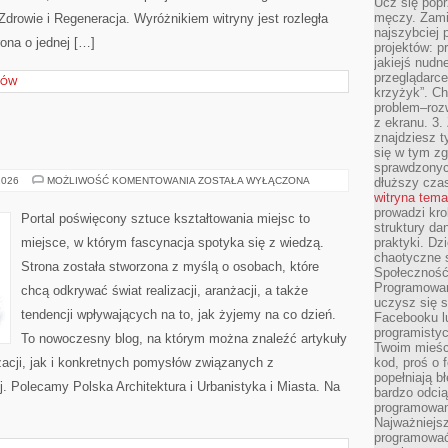
Ucz się popr
męczy. Zamia
Zdrowie i Regeneracja. Wyróżnikiem witryny jest rozległa
najszybciej 
rona o jednej […]
projektów: p
jakiejś nudn
przeglądarce,
SÓW
krzyżyk”. Ch
problem–rozw
z ekranu. 3.
znajdziesz t
się w tym zg
sprawdzonych
MTWW
2026
MOŻLIWOŚĆ KOMENTOWANIA
ZOSTAŁA WYŁĄCZONA
dłuższy cza
witryna tem
prowadzi kro
Portal poświęcony sztuce kształtowania miejsc to
struktury da
miejsce, w którym fascynacja spotyka się z wiedzą.
praktyki. Dz
chaotyczne s
Strona została stworzona z myślą o osobach, które
Społeczność 
Programowani
chcą odkrywać świat realizacji, aranżacji, a także
uczysz się 
tendencji wpływających na to, jak żyjemy na co dzień.
Facebooku lu
programistyc
To nowoczesny blog, na którym można znaleźć artykuły
Twoim mieści
acji, jak i konkretnych pomysłów związanych z
kod, proś o 
popełniają b
. Polecamy Polska Architektura i Urbanistyka i Miasta. Na
bardzo odcią
programowani
Najważniejsz
programować 