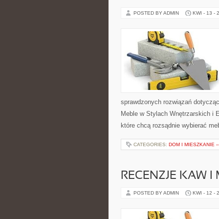
POSTED BY ADMIN
KWI - 13 - 
sprawdzonych rozwiązań dotycząc
Meble w Stylach Wnętrzarskich i E
które chcą rozsądnie wybierać me
CATEGORIES:
DOM I MIESZKANIE 
RECENZJE KAW I
POSTED BY ADMIN
KWI - 12 - 