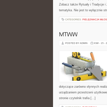
Zobacz także Rytuały i Tradycje i 
tematyka. Nie jest to wyłącznie st
CATEGORIES:
PIELĘGNACJA WŁO
MTWW
POSTED BY ADMIN
KWI - 15 - 
dotyczące zarówno słynnych realiz
urządzaniem przestrzeni użytkowej
stronie czytelnik trafia […]