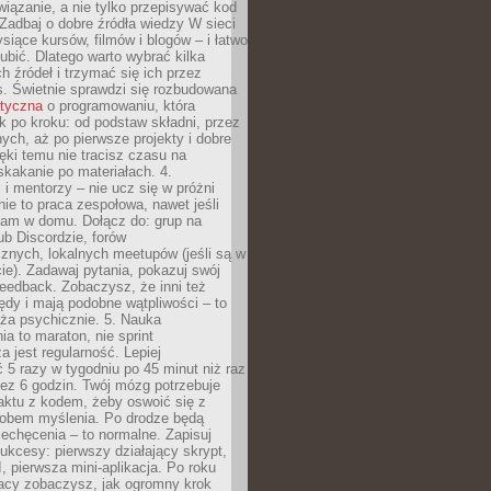
iązanie, a nie tylko przepisywać kod
 Zadbaj o dobre źródła wiedzy W sieci
ysiące kursów, filmów i blogów – i łatwo
ubić. Dlatego warto wybrać kilka
 źródeł i trzymać się ich przez
s. Świetnie sprawdzi się rozbudowana
atyczna
o programowaniu, która
k po kroku: od podstaw składni, przez
nych, aż po pierwsze projekty i dobre
ięki temu nie tracisz czasu na
kakanie po materiałach. 4.
i mentorzy – nie ucz się w próżni
e to praca zespołowa, nawet jeśli
sam w domu. Dołącz do: grup na
b Discordzie, forów
znych, lokalnych meetupów (jeśli są w
e). Zadawaj pytania, pokazuj swój
feedback. Zobaczysz, że inni też
łędy i mają podobne wątpliwości – to
ża psychicznie. 5. Nauka
a to maraton, nie sprint
a jest regularność. Lepiej
5 razy w tygodniu po 45 minut niż raz
ez 6 godzin. Twój mózg potrzebuje
aktu z kodem, żeby oswoić się z
bem myślenia. Po drodze będą
echęcenia – to normalne. Zapisuj
ukcesy: pierwszy działający skrypt,
, pierwsza mini-aplikacja. Po roku
racy zobaczysz, jak ogromny krok