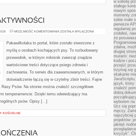
w sobotę prz
stałego kont
nowym sposo
momenty zni
sobie małe s
 AKTYWNOŚCI
pierwsze API
regularnej p
PSIE
2026
MOŻLIWOŚĆ KOMENTOWANIA
ZOSTAŁA WYŁĄCZONA
zrobiłeś, na
PODRÓŻE
że posuwasz 
I
AKTYWNOŚCI
Programowani
Pakawilkolaka to portal, które zostało stworzone z
zdalna, możl
myślą o osobach kochających psy. To rozbudowany
drugiej stro
murami: nie
przewodnik, w którym miłośnik zwierząt znajdzie
kodzie i poc
wartościowe treści dotyczące psiego zdrowia i
przejść prze
trzymaj się 
zachowania. To serwis dla zaawansowanych, w którym
skakanie mię
JavaScriptu,
doświadczenie łączą się w czytelny zbiór treści. Fajne
język, który
i i Rasy Psów. Na stronie można znaleźć szczegółowe
znaleźć pom
dobrą dokume
nym temperamencie. Dzięki temu odwiedzający ma
początkując
zególnych psów. Opisy […]
wyborem na s
Ucz się popr
męczy. Zamia
Y KOŚCIELNE
najszybciej 
projektów: p
jakiejś nudn
przeglądarce,
KOŃCZENIA
krzyżyk”. Ch