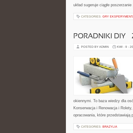
układ sugeruje ciągłe poszerzanie
CATEGORIES:
GRY EKSPERYMENT
PORADNIKI DIY –
POSTED BY ADMIN
KWI - 9 - 2
okiennymi. To baza wiedzy dla osó
Konserwacja i Renowacja i Rolety,
opracowania, które przedstawiają
CATEGORIES:
BRAZYLIA