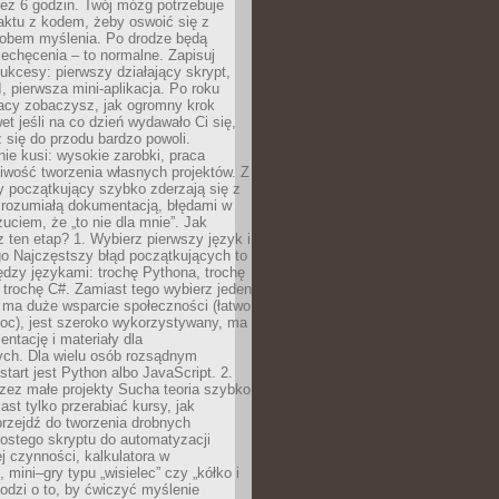
ez 6 godzin. Twój mózg potrzebuje
aktu z kodem, żeby oswoić się z
bem myślenia. Po drodze będą
echęcenia – to normalne. Zapisuj
ukcesy: pierwszy działający skrypt,
, pierwsza mini-aplikacja. Po roku
racy zobaczysz, jak ogromny krok
wet jeśli na co dzień wydawało Ci się,
się do przodu bardzo powoli.
e kusi: wysokie zarobki, praca
iwość tworzenia własnych projektów. Z
ny początkujący szybko zderzają się z
zrozumiałą dokumentacją, błędami w
zuciem, że „to nie dla mnie”. Jak
z ten etap? 1. Wybierz pierwszy język i
go Najczęstszy błąd początkujących to
dzy językami: trochę Pythona, trochę
 trochę C#. Zamiast tego wybierz jeden
: ma duże wsparcie społeczności (łatwo
oc), jest szeroko wykorzystywany, ma
ntację i materiały dla
ych. Dla wielu osób rozsądnym
tart jest Python albo JavaScript. 2.
zez małe projekty Sucha teoria szybko
st tylko przerabiać kursy, jak
przejdź do tworzenia drobnych
rostego skryptu do automatyzacji
ej czynności, kalkulatora w
 mini–gry typu „wisielec” czy „kółko i
odzi o to, by ćwiczyć myślenie