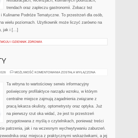
restauracjach, recenzjach, kulinarnych podróżach,
trendach oraz zapleczu gastronomii. Zobacz też
i Kulinarne Podróże Tematyczne. To przestrzeń dla osób,
na wielu poziomach. Użytkownik może liczyć zarówno na
, jak i […]
WOJU I DZIENNIK ZDROWIA
TY
PORADY
2026
MOŻLIWOŚĆ KOMENTOWANIA
ZOSTAŁA WYŁĄCZONA
OKULISTY
Ta witryna to wartościowy serwis informacyjny
poświęcony profilaktyce narządu wzroku, w którym
centralne miejsce zajmują zagadnienia związane z
pracą lekarza okulisty, optometrysty oraz optyka. Już
na pierwszy rzut oka widać, że jest to przestrzeń
przygotowana z myślą o czytelnikach, ponieważ treści
zie patrzenia, jak i na wczesnym wychwytywaniu zaburzeń.
przewodnika oraz miejsca z praktycznymi wskazówkami, a jej