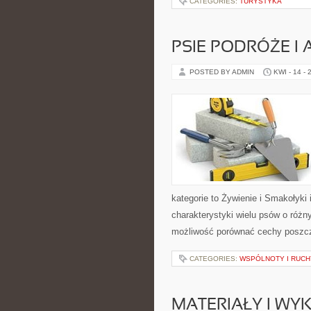
CATEGORIES:
TURYSTYKA
PSIE PODRÓŻE I
POSTED BY ADMIN
KWI - 14 - 
kategorie to Żywienie i Smakołyk
charakterystyki wielu psów o róż
możliwość porównać cechy poszc
CATEGORIES:
WSPÓLNOTY I RUCH
MATERIAŁY I WY