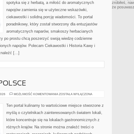
spotyka się z herbatą, a miłość do aromatycznych
zrobiłeś, na
że posuwasz 
napojów zamienia się w użyteczne wskazówki,
ciekawostki i solidną porcję wiadomości. To portal
poradnikowy, który został stworzony dla entuzjastów
aromatycznych naparów, smakoszy herbacianych
rzy po prostu chcą poszerzyć swoją wiedzę codzienne
ionych napojów. Polecam Ciekawostki i Historia Kawy i
znaleźć […]
 POLSCE
RESTAURACJE
2026
MOŻLIWOŚĆ KOMENTOWANIA
ZOSTAŁA WYŁĄCZONA
W
POLSCE
Ten portal kulinarny to wartościowe miejsce stworzone z
myślą o czytelnikach zainteresowanych światem lokali,
które koncentruje się na lokalach gastronomicznych z
różnych krajów. Na stronie można znaleźć treści o