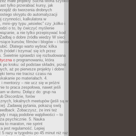
zez małe projekty Sucha teoria szybko
st tylko przerabiać kursy, jak
przejdź do tworzenia drobnych
rostego skryptu do automatyzacji
ej czynności, kalkulatora w
 mini–gry typu „wisielec” czy „kółko i
odzi o to, by ćwiczyć myślenie
iązanie, a nie tylko przepisywać kod
 Zadbaj o dobre źródła wiedzy W sieci
ysiące kursów, filmów i blogów – i łatwo
ubić. Dlatego warto wybrać kilka
 źródeł i trzymać się ich przez
s. Świetnie sprawdzi się rozbudowana
atyczna
o programowaniu, która
k po kroku: od podstaw składni, przez
nych, aż po pierwsze projekty i dobre
ięki temu nie tracisz czasu na
kakanie po materiałach. 4.
i mentorzy – nie ucz się w próżni
e to praca zespołowa, nawet jeśli
sam w domu. Dołącz do: grup na
b Discordzie, forów
znych, lokalnych meetupów (jeśli są w
e). Zadawaj pytania, pokazuj swój
feedback. Zobaczysz, że inni też
łędy i mają podobne wątpliwości – to
ża psychicznie. 5. Nauka
a to maraton, nie sprint
a jest regularność. Lepiej
5 razy w tygodniu po 45 minut niż raz