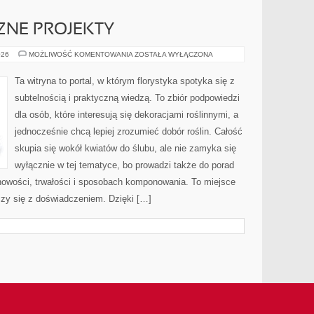
CZNE PROJEKTY
DIY
026
MOŻLIWOŚĆ KOMENTOWANIA
ZOSTAŁA WYŁĄCZONA
–
FLORYSTYCZNE
PROJEKTY
Ta witryna to portal, w którym florystyka spotyka się z
subtelnością i praktyczną wiedzą. To zbiór podpowiedzi
dla osób, które interesują się dekoracjami roślinnymi, a
jednocześnie chcą lepiej zrozumieć dobór roślin. Całość
skupia się wokół kwiatów do ślubu, ale nie zamyka się
wyłącznie w tej tematyce, bo prowadzi także do porad
onowości, trwałości i sposobach komponowania. To miejsce
czy się z doświadczeniem. Dzięki […]