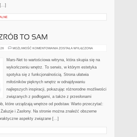
 […]
ALNE
 ZRÓB TO SAM
PORADNIKI
026
MOŻLIWOŚĆ KOMENTOWANIA
ZOSTAŁA WYŁĄCZONA
DIY
–
ZRÓB
Mars-Net to wartościowa witryna, która skupia się na
TO
SAM
wykończeniu wnętrz. To serwis, w którym estetyka
spotyka się z funkcjonalnością. Strona ułatwia
miłośników pięknych wnętrz w odnajdywaniu
najlepszych inspiracji, pokazując różnorodne możliwości
związanych z podłogami, a także z przesłonami
b, które urządzają wnętrze od podstaw. Warto przeczytać:
 Żaluzje i Zasłony. Na stronie można znaleźć obszerne
 praktyczne aspekty związane […]