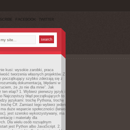
SCRIBE
FACEBOOK
TWITTER
e kusi: wysokie zarobki, praca
iwość tworzenia własnych projektów. Z
ny początkujący szybko zderzają się z
zrozumiałą dokumentacją, błędami w
zuciem, że „to nie dla mnie”. Jak
z ten etap? 1. Wybierz pierwszy język i
go Najczęstszy błąd początkujących to
dzy językami: trochę Pythona, trochę
 trochę C#. Zamiast tego wybierz jeden
: ma duże wsparcie społeczności (łatwo
oc), jest szeroko wykorzystywany, ma
ntację i materiały dla
ych. Dla wielu osób rozsądnym
tart jest Python albo JavaScript. 2.