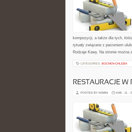
kompozycji, a także dla tych, któ
rytuały związane z parzeniem ulub
Rodzaje Kawy. Na stronie można 
CATEGORIES:
BOCHEN-CHLEBA
RESTAURACJE W
POSTED BY ADMIN
KWI - 11 - 