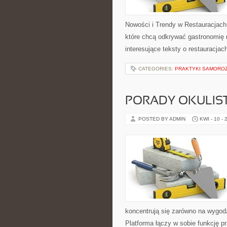
Nowości i Trendy w Restauracjach 
które chcą odkrywać gastronomię 
interesujące teksty o restauracjach
CATEGORIES:
PRAKTYKI SAMOROZ
PORADY OKULIS
POSTED BY ADMIN
KWI - 10 - 
koncentrują się zarówno na wygod
Platforma łączy w sobie funkcję 