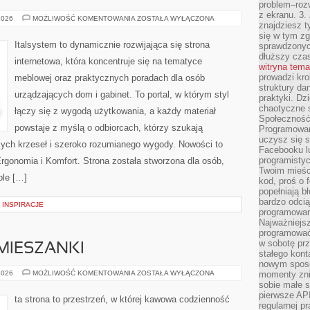
problem–rozw
z ekranu. 3.
MATERIAŁY
2026
MOŻLIWOŚĆ KOMENTOWANIA
ZOSTAŁA WYŁĄCZONA
znajdziesz t
I
WYKOŃCZENIA
się w tym zg
Italsystem to dynamicznie rozwijająca się strona
sprawdzonych
dłuższy cza
internetowa, która koncentruje się na tematyce
witryna tem
prowadzi kro
meblowej oraz praktycznych poradach dla osób
struktury da
urządzających dom i gabinet. To portal, w którym styl
praktyki. Dz
chaotyczne s
łączy się z wygodą użytkowania, a każdy materiał
Społeczność 
powstaje z myślą o odbiorcach, którzy szukają
Programowani
uczysz się 
ych krzeseł i szeroko rozumianego wygody. Nowości to
Facebooku lu
programistyc
rgonomia i Komfort. Strona została stworzona dla osób,
Twoim mieści
ble […]
kod, proś o 
popełniają b
bardzo odcią
– INSPIRACJE
programowani
Najważniejsz
programować 
w sobotę prz
 MIESZANKI
stałego kont
nowym sposo
RECENZJE
2026
MOŻLIWOŚĆ KOMENTOWANIA
ZOSTAŁA WYŁĄCZONA
momenty zni
KAW
sobie małe s
I
pierwsze API
MIESZANKI
ta strona to przestrzeń, w której kawowa codzienność
regularnej p