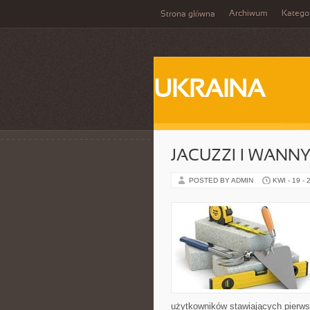
Archiwum
Katego
Strona główna
UKRAINA
JACUZZI I WANN
POSTED BY ADMIN
KWI - 19 - 
użytkowników stawiających pierws