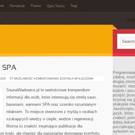
rie
Korupcja
Prawo
Tagi
Spis Treści
SUB
Y SPA
Programowani
zdalna, możl
JACUZZI
2026
MOŻLIWOŚĆ KOMENTOWANIA
ZOSTAŁA WYŁĄCZONA
drugiej stro
I
WANNY
murami: nie
SPA
SaunaWadowice.pl to wartościowe kompendium
kodzie i poc
przejść prze
informacji dla osób, które interesują się strefą saun,
trzymaj się 
skakanie mię
basenami, wannami SPA oraz szeroko rozumianym
JavaScriptu,
relaksem. To miejsce stworzone z myślą o osobach
język, który
znaleźć pom
szukających wiedzy o cieple, wodzie i regeneracji.
dobrą dokume
Można tu znaleźć inspirujące publikacje dla
początkując
wyborem na s
ze kroki, ale również dla pasjonatów domowego komfortu.