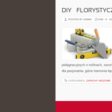
DIY – FLORYSTY
POSTED BY ADMIN
KWI - 8 - 2
pielęgnacyjnych o roślinach, sez
dla pasjonatów, gdzie harmonia łą
CATEGORIES:
ZAPACHY NISZOWE